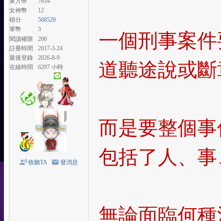
東方幣
7634
女神幣
12
積分
568520
軍幣
3
一個刑事案件
閱讀權限
200
註冊時間
2017-3-24
最後登錄
2026-8-9
道聽途說或斷
在線時間
6297 小時
而是要整個事
包括了人、事
收聽TA
發消息
無論面臨何種