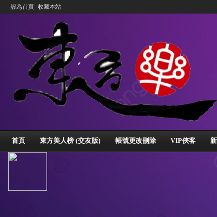
設為首頁
收藏本站
首頁
東方美人榜 (交友版)
帳號更改刪除
VIP俠客
新