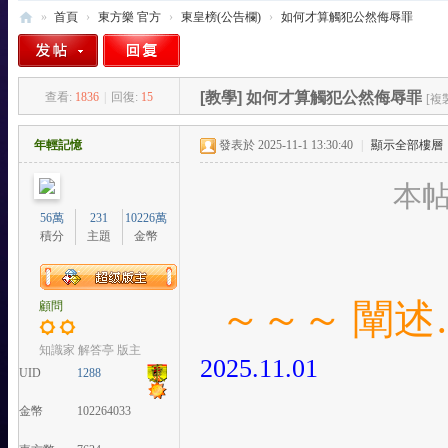
»
首頁
›
東方樂 官方
›
東皇榜(公告欄)
›
如何才算觸犯公然侮辱罪
東
方
[教學]
如何才算觸犯公然侮辱罪
查看:
1836
|
回復:
15
[複
樂
-
年輕記憶
發表於 2025-11-1 13:30:40
|
顯示全部樓層
T
本帖
W
56萬
231
10226萬
站
積分
主題
金幣
～～～ 闡述
顧問
知識家 解答亭 版主
2025.11.01
UID
1288
金幣
102264033