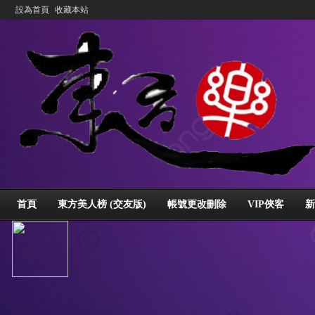
設為首頁
收藏本站
首頁
東方美人榜 (交友版)
帳號更改刪除
VIP俠客
新