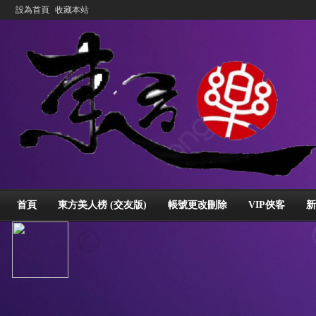
設為首頁
收藏本站
首頁
東方美人榜 (交友版)
帳號更改刪除
VIP俠客
新