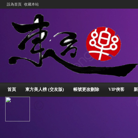
設為首頁
收藏本站
首頁
東方美人榜 (交友版)
帳號更改刪除
VIP俠客
新