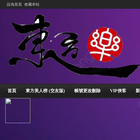
設為首頁
收藏本站
首頁
東方美人榜 (交友版)
帳號更改刪除
VIP俠客
新