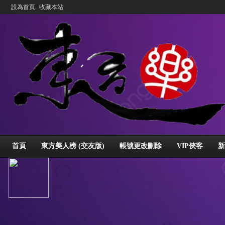
設為首頁
收藏本站
首頁
東方美人榜 (交友版)
帳號更改刪除
VIP俠客
新