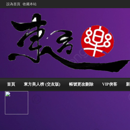
設為首頁
收藏本站
首頁
東方美人榜 (交友版)
帳號更改刪除
VIP俠客
新