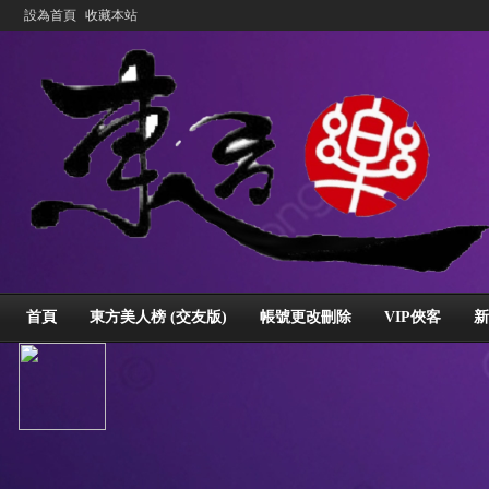
設為首頁
收藏本站
首頁
東方美人榜 (交友版)
帳號更改刪除
VIP俠客
新