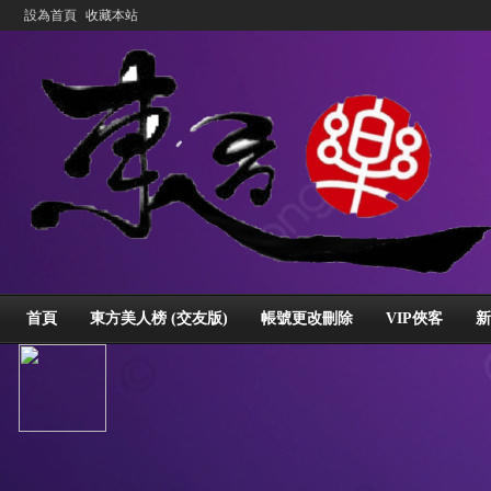
設為首頁
收藏本站
首頁
東方美人榜 (交友版)
帳號更改刪除
VIP俠客
新