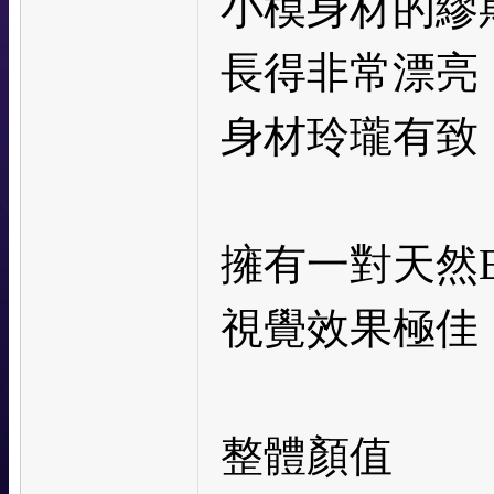
小模身材的繆
長得非常漂亮
身材玲瓏有致
擁有一對天然
視覺效果極佳
整體顏值