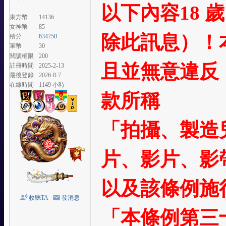
以下內容18
東方幣
14136
女神幣
85
除此訊息）！
積分
634750
軍幣
30
閱讀權限
200
且並無意違反
註冊時間
2025-2-13
最後登錄
2026-8-7
在線時間
1149 小時
款所稱
「拍攝、製造
片、影片、影
以及該條例施行
收聽TA
發消息
「本條例第三