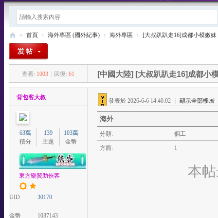
»
首頁
›
海外專區 (國外紀事)
›
海外專區
›
[大叔趴趴走16]成都小模嫩妹 
東
方
[中國大陸]
[大叔趴趴走16]成都小模
查看:
1003
|
回復:
61
樂
-
背包客大叔
發表於 2026-6-6 14:40:02
|
顯示全部樓層
T
海外
W
63萬
139
103萬
站
分類:
個工
積分
主題
金幣
方面:
1
本帖最
東方樂贊助俠客
UID
30170
金幣
1037143