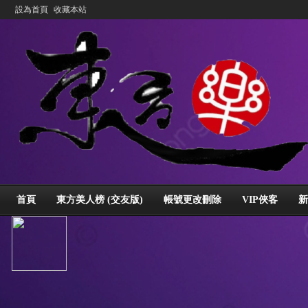
設為首頁
收藏本站
首頁
東方美人榜 (交友版)
帳號更改刪除
VIP俠客
新