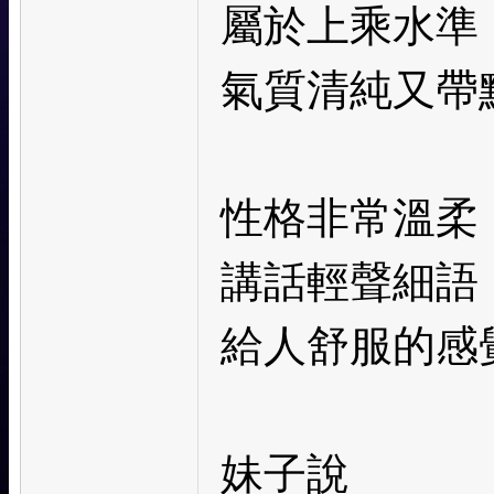
屬於上乘水準
氣質清純又帶
性格非常溫柔
講話輕聲細語
給人舒服的感
妹子說