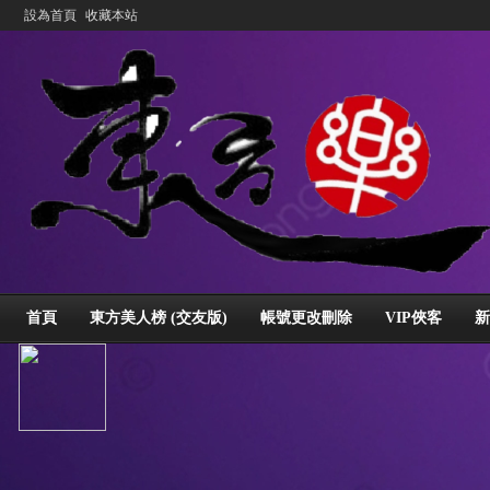
設為首頁
收藏本站
首頁
東方美人榜 (交友版)
帳號更改刪除
VIP俠客
新