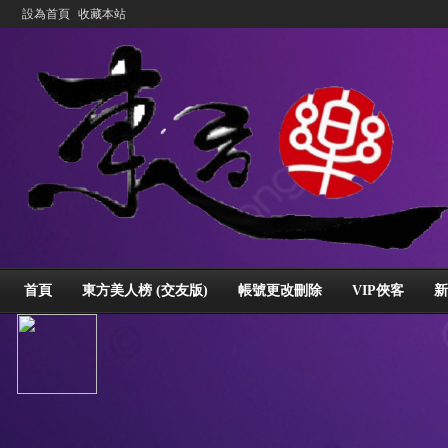
設為首頁
收藏本站
首頁
東方美人榜 (交友版)
帳號更改刪除
VIP俠客
新