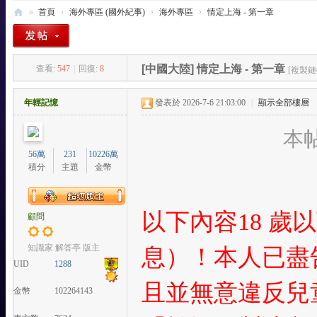
»
首頁
›
海外專區 (國外紀事)
›
海外專區
›
情定上海 - 第一章
東
方
[中國大陸]
情定上海 - 第一章
查看:
547
|
回復:
8
[複製鏈
樂
-
年輕記憶
發表於 2026-7-6 21:03:00
|
顯示全部樓層
T
本帖
W
56萬
231
10226萬
站
積分
主題
金幣
以下內容18 
顧問
知識家 解答亭 版主
息）！本人已盡
UID
1288
且並無意違反兒
金幣
102264143