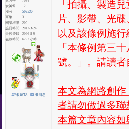
東方幣
7634
「拍攝、製造兒
女神幣
12
積分
568530
片、影帶、光碟
軍幣
3
閱讀權限
200
註冊時間
2017-3-24
以及該條例施行細
最後登錄
2026-8-9
在線時間
6297 小時
「本條例第三十
號。」。請讀者
本文為網路創作
收聽TA
發消息
者請勿做過多聯
本篇文章內容如