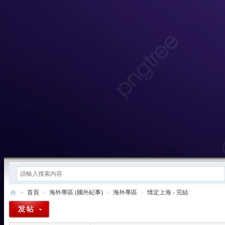
»
首頁
›
海外專區 (國外紀事)
›
海外專區
›
情定上海 - 完結
東
方