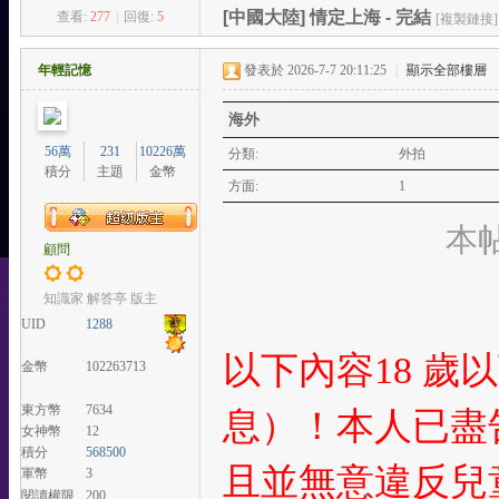
[中國大陸]
情定上海 - 完結
查看:
277
|
回復:
5
[複製鏈接]
樂
-
年輕記憶
發表於 2026-7-7 20:11:25
|
顯示全部樓層
T
海外
W
56萬
231
10226萬
站
分類:
外拍
積分
主題
金幣
方面:
1
本帖
顧問
知識家 解答亭 版主
UID
1288
以下內容18 
金幣
102263713
東方幣
7634
息）！本人已盡
女神幣
12
積分
568500
且並無意違反兒
軍幣
3
閱讀權限
200