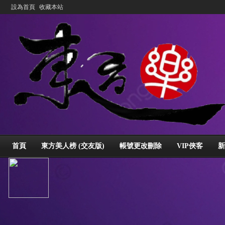
設為首頁
收藏本站
首頁
東方美人榜 (交友版)
帳號更改刪除
VIP俠客
新