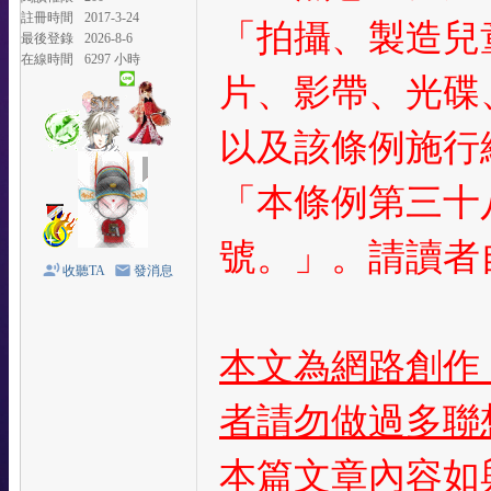
註冊時間
2017-3-24
「拍攝、製造兒
最後登錄
2026-8-6
在線時間
6297 小時
片、影帶、光碟
以及該條例施行細
「本條例第三十
號。」。請讀者
收聽TA
發消息
本文為網路創作
者請勿做過多聯
本篇文章內容如