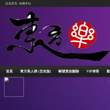
設為首頁
收藏本站
首頁
東方美人榜 (交友版)
帳號更改刪除
VIP俠客
新