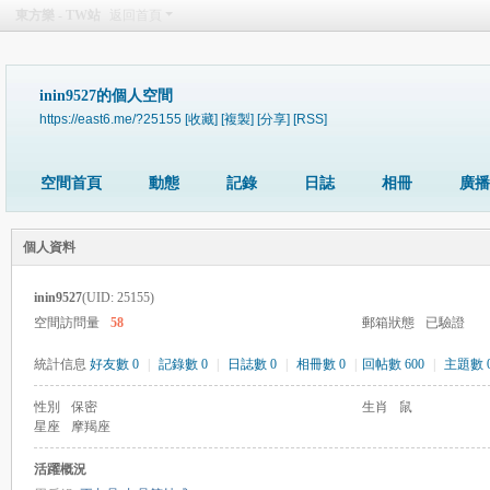
東方樂 - TW站
返回首頁
inin9527的個人空間
https://east6.me/?25155
[收藏]
[複製]
[分享]
[RSS]
空間首頁
動態
記錄
日誌
相冊
廣播
個人資料
inin9527
(UID: 25155)
空間訪問量
58
郵箱狀態
已驗證
統計信息
好友數 0
|
記錄數 0
|
日誌數 0
|
相冊數 0
|
回帖數 600
|
主題數 
性別
保密
生肖
鼠
星座
摩羯座
活躍概況