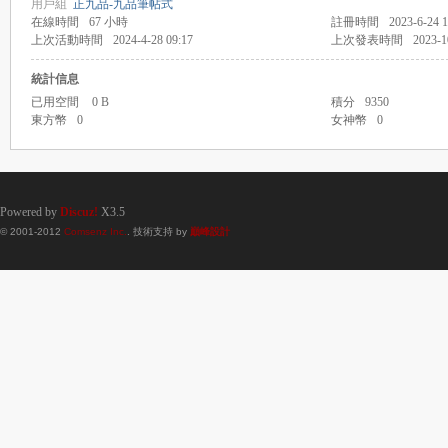
用戶組
正九品-九品筆帖式
在線時間
67 小時
註冊時間
2023-6-24 1
上次活動時間
2024-4-28 09:17
上次發表時間
2023-1
統計信息
已用空間
0 B
積分
9350
東方幣
0
女神幣
0
Powered by
Discuz!
X3.5
© 2001-2012
Comsenz Inc.
. 技術支持 by
巔峰設計