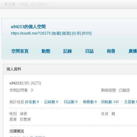
東方樂 - TW站
返回首頁
u94213的個人空間
https://east6.me/?26275
[收藏]
[複製]
[分享]
[RSS]
空間首頁
動態
記錄
日誌
相冊
廣播
個人資料
u94213
(UID: 26275)
空間訪問量
3
郵箱狀態
已驗證
統計信息
好友數 0
|
記錄數 0
|
日誌數 0
|
相冊數 0
|
回帖數 143
|
主題數 
性別
保密
生肖
雞
星座
巨蟹座
活躍概況