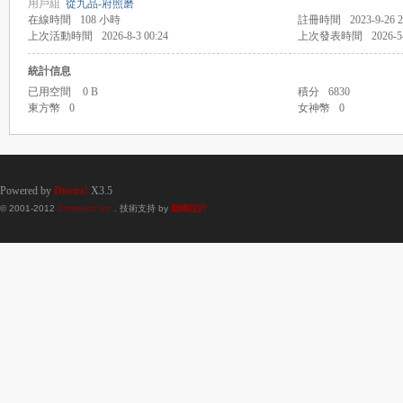
用戶組
從九品-府照磨
在線時間
108 小時
註冊時間
2023-9-26 2
上次活動時間
2026-8-3 00:24
上次發表時間
2026-5
統計信息
已用空間
0 B
積分
6830
東方幣
0
女神幣
0
Powered by
Discuz!
X3.5
© 2001-2012
Comsenz Inc.
. 技術支持 by
巔峰設計