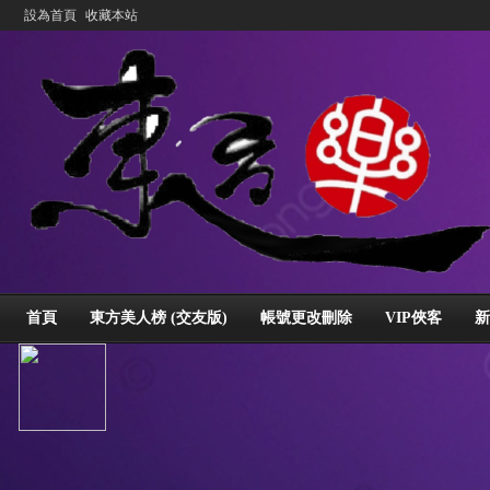
設為首頁
收藏本站
首頁
東方美人榜 (交友版)
帳號更改刪除
VIP俠客
新