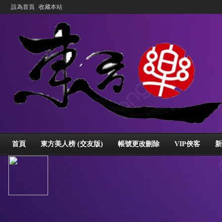
設為首頁
收藏本站
首頁
東方美人榜 (交友版)
帳號更改刪除
VIP俠客
新