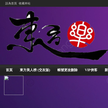
設為首頁
收藏本站
首頁
東方美人榜 (交友版)
帳號更改刪除
VIP俠客
新