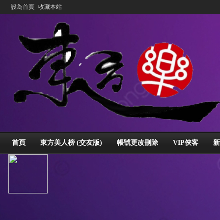
設為首頁
收藏本站
首頁
東方美人榜 (交友版)
帳號更改刪除
VIP俠客
新