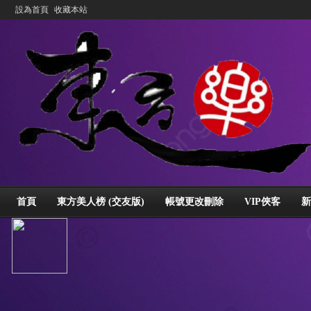
設為首頁
收藏本站
首頁
東方美人榜 (交友版)
帳號更改刪除
VIP俠客
新