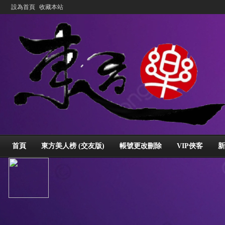
設為首頁
收藏本站
首頁
東方美人榜 (交友版)
帳號更改刪除
VIP俠客
新