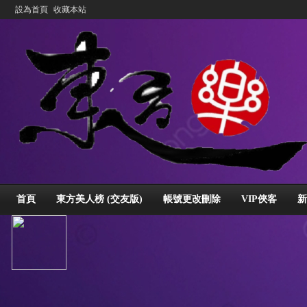
設為首頁
收藏本站
首頁
東方美人榜 (交友版)
帳號更改刪除
VIP俠客
新