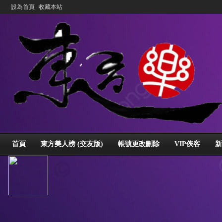
設為首頁
收藏本站
首頁
東方美人榜 (交友版)
帳號更改刪除
VIP俠客
新