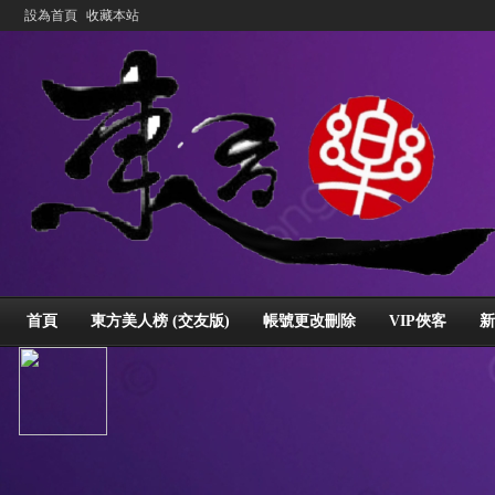
設為首頁
收藏本站
首頁
東方美人榜 (交友版)
帳號更改刪除
VIP俠客
新