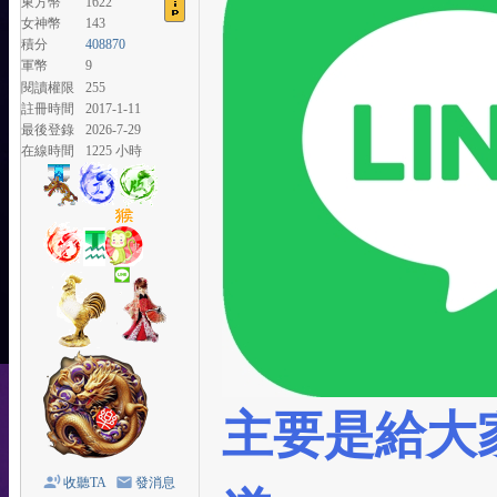
東方幣
1622
女神幣
143
積分
408870
軍幣
9
閱讀權限
255
註冊時間
2017-1-11
最後登錄
2026-7-29
在線時間
1225 小時
主要是給大
收聽TA
發消息