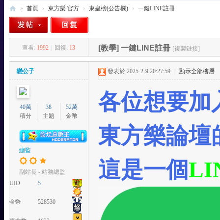
»
首頁
›
東方樂 官方
›
東皇榜(公告欄)
›
一鍵LINE註冊
東
方
[教學]
一鍵LINE註冊
查看:
1992
|
回復:
13
[複製鏈接]
樂
-
戀公子
發表於 2025-2-9 20:27:59
|
顯示全部樓層
T
各位想要加
W
40萬
38
52萬
站
積分
主題
金幣
東方樂論壇的
總監
這是一個
LI
副站長 - 站務總監
UID
5
金幣
528530