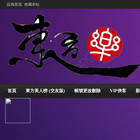
設為首頁
收藏本站
首頁
東方美人榜 (交友版)
帳號更改刪除
VIP俠客
新