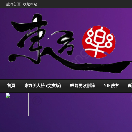
設為首頁
收藏本站
首頁
東方美人榜 (交友版)
帳號更改刪除
VIP俠客
新