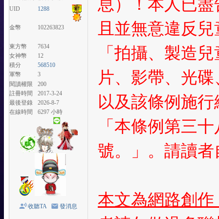
息）！本人已盡
UID
1288
且並無意違反兒
金幣
102263823
東方幣
7634
「拍攝、製造兒
女神幣
12
積分
568510
片、影帶、光碟
軍幣
3
閱讀權限
200
註冊時間
2017-3-24
以及該條例施行細
最後登錄
2026-8-7
在線時間
6297 小時
「本條例第三十
號。」。請讀者
本文為網路創作
收聽TA
發消息