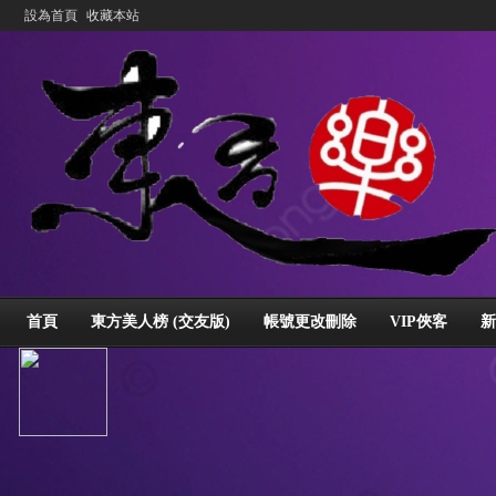
設為首頁
收藏本站
首頁
東方美人榜 (交友版)
帳號更改刪除
VIP俠客
新