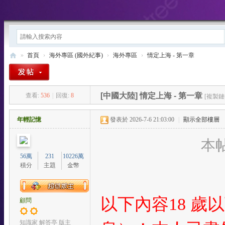
»
首頁
›
海外專區 (國外紀事)
›
海外專區
›
情定上海 - 第一章
東
方
[中國大陸]
情定上海 - 第一章
查看:
536
|
回復:
8
[複製鏈
樂
-
年輕記憶
發表於 2026-7-6 21:03:00
|
顯示全部樓層
T
本帖
W
56萬
231
10226萬
站
積分
主題
金幣
以下內容18 
顧問
知識家 解答亭 版主