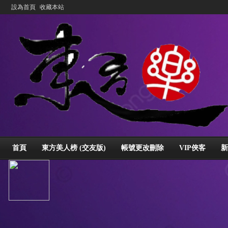
設為首頁
收藏本站
首頁
東方美人榜 (交友版)
帳號更改刪除
VIP俠客
新